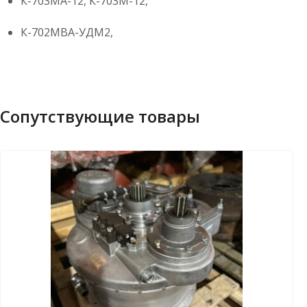
К-703МА-12, К-703М-12,
К-702МВА-УДМ2,
Сопутствующие товары