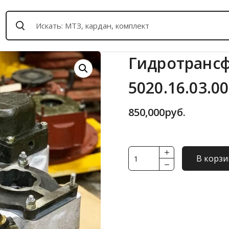
Гидротрансф
5020.16.03.0
850,000
руб.
Количество
В корзи
товара
Гидротрансформатор
(ГТР)
ЯМЗ
5020.16.03.000-