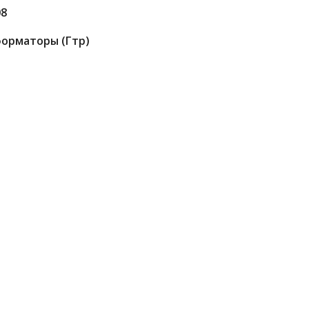
08
орматоры (гтр)