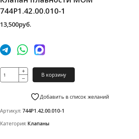
744Р1.42.00.010-1
13,500
руб.
Количество
В корзину
товара
Клапан
плавности
Добавить в список желаний
МОМ
Артикул:
744Р1.42.00.010-1
744Р1.42.00.010-
1
Категория:
Клапаны