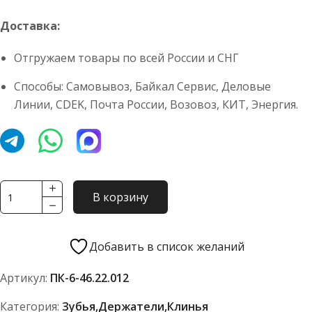
Доставка:
Отгружаем товары по всей России и СНГ
Способы: Самовывоз, Байкал Сервис, Деловые
Линии, CDEK, Почта России, Возовоз, КИТ, Энергия.
Количество
В корзину
товара
Клин
28О
Добавить в список желаний
ПК-6-
Артикул:
ПК-6-46.22.012
46.22.012
АО
Категория:
Зубья,держатели,клинья