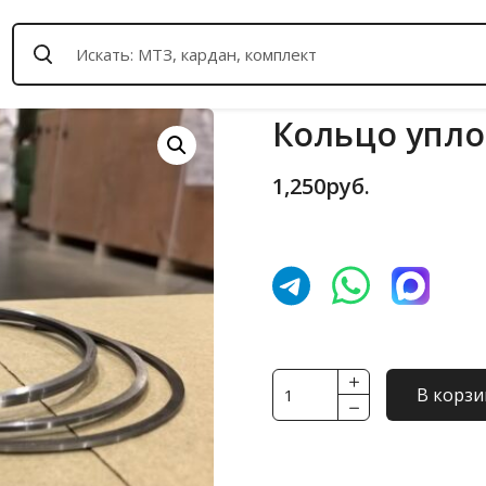
Кольцо упло
1,250
руб.
Количество
В корзи
товара
Кольцо
уплотнительное