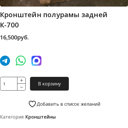
Кронштейн полурамы задней
К-700
16,500
руб.
Количество
В корзину
товара
Кронштейн
полурамы
Добавить в список желаний
задней
Категория:
Кронштейны
К-700