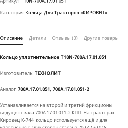
Артикул:
Т10N-700А.17.01.051
700А.17.01.051
Категория:
Кольца Для Тракторов «КИРОВЕЦ»
Описание
Детали
Отзывы (0)
Другие товары
Кольцо уплотнительное Т10N-700А.17.01.051
Изготовитель:
ТЕХНОЛИТ
Аналог:
700А.17.01.051, 700А.17.01.051-2
Устанавливается на второй и третий фрикционы
ведущего вала 700А.17.01.011-2 КПП. На тракторах
Кировец К-744, кольцо используется ещё и для
уплотнения с двух сторон стакана 700.42.30.018