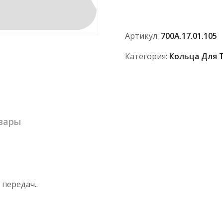
АО
"ПТЗ"
Артикул:
700А.17.01.105
Категория:
Кольца Для 
вары
передач..