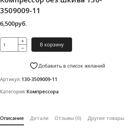
3509009-11
6,500
руб.
Количество
В корзину
товара
Компрессор
без
Добавить в список желаний
шкива
Артикул:
130-3509009-11
130-
3509009-
Категория:
Компрессора
11
Описание
Детали
Отзывы (0)
Другие товары