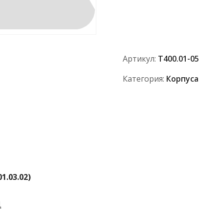
Корпус
дифференциала
(обе
части)
Т400.01-
Артикул:
Т400.01-05
05
Категория:
Корпуса
1.03.02)
Ц