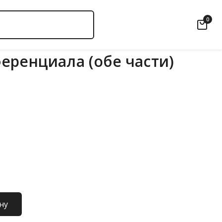
0
еренциала (обе части)
ну