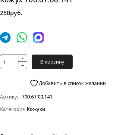
250
руб.
Количество
В корзину
товара
Кожух
700.67.00.141
Добавить в список желаний
Артикул:
700.67.00.141
Категория:
Кожухи