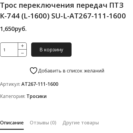
Трос переключения передач ПТЗ
К-744 (L-1600) SU-L-АТ267-111-1600
1,650
руб.
Количество
В корзину
товара
Трос
переключения
Добавить в список желаний
передач
Артикул:
АТ267-111-1600
ПТЗ
К-744
Категория:
Тросики
(L-
1600)
SU-
Описание
Отзывы (0)
Другие товары
L-
АТ267-