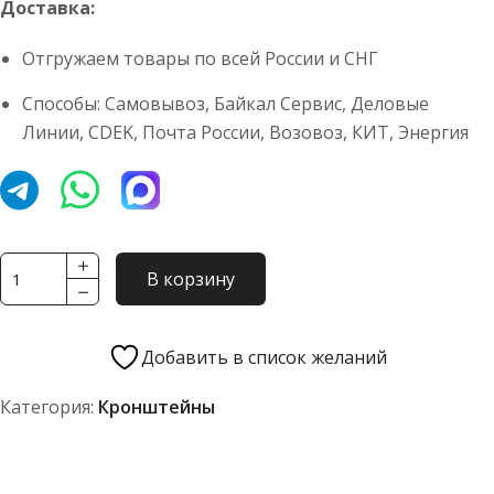
Доставка:
Отгружаем товары по всей России и СНГ
Способы: Самовывоз, Байкал Сервис, Деловые
Линии, CDEK, Почта России, Возовоз, КИТ, Энергия
Количество
В корзину
товара
Кронштейн
744Р3-
Добавить в список желаний
46.28.023
Категория:
Кронштейны
АО
"ПТЗ"