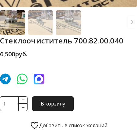
Стеклоочиститель 700.82.00.040
6,500
руб.
Количество
В корзину
товара
Стеклоочиститель
700.82.00.040
Добавить в список желаний