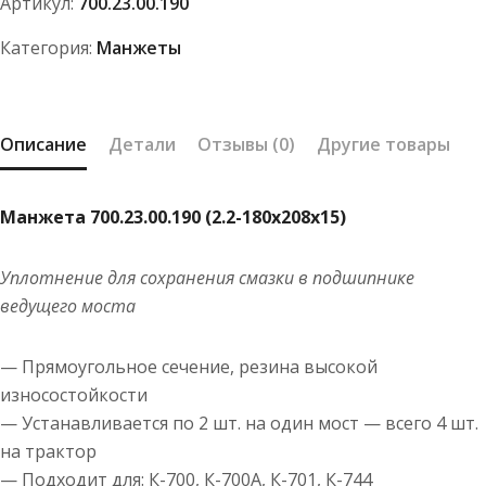
Артикул:
700.23.00.190
180х208х15)
Категория:
Манжеты
Описание
Детали
Отзывы (0)
Другие товары
Манжета 700.23.00.190 (2.2-180х208х15)
Уплотнение для сохранения смазки в подшипнике
ведущего моста
— Прямоугольное сечение, резина высокой
износостойкости
— Устанавливается по 2 шт. на один мост — всего 4 шт.
на трактор
— Подходит для: К-700, К-700А, К-701, К-744