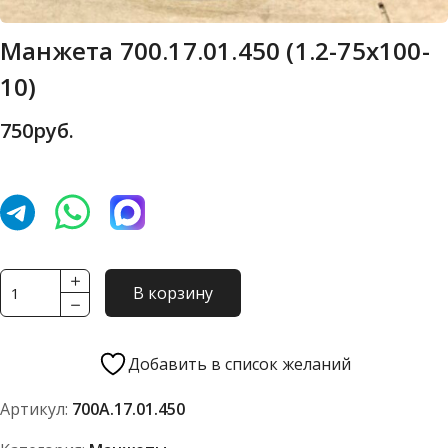
Манжета 700.17.01.450 (1.2-75х100-
10)
750
руб.
Количество
В корзину
товара
Манжета
700.17.01.450
Добавить в список желаний
(1.2-
Артикул:
700А.17.01.450
75х100-
10)