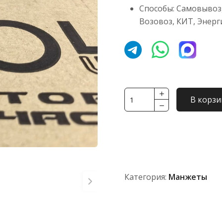
Способы: Самовывоз,
Возовоз, КИТ, Энерг
Количество
В корзи
товара
Манжета
700А.23.00.110
(60х85)
Категория:
Манжеты