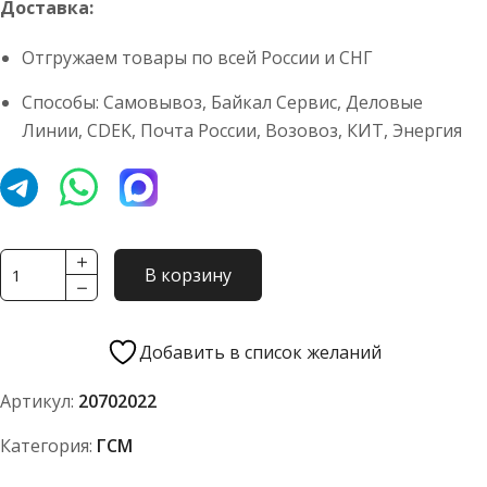
Доставка:
Отгружаем товары по всей России и СНГ
Способы: Самовывоз, Байкал Сервис, Деловые
Линии, CDEK, Почта России, Возовоз, КИТ, Энергия
Количество
В корзину
товара
Масло
моторное
Добавить в список желаний
TERRION
Артикул:
20702022
ENGINE
R
Категория:
ГСМ
SAE