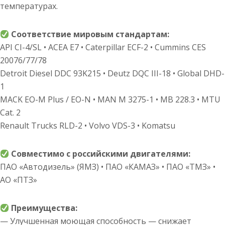
температурах.
Соответствие мировым стандартам:
API CI-4/SL • ACEA E7 • Caterpillar ECF-2 • Cummins CES
20076/77/78
Detroit Diesel DDC 93K215 • Deutz DQC III-18 • Global DHD-
1
MACK EO-M Plus / EO-N • MAN M 3275-1 • MB 228.3 • MTU
Cat. 2
Renault Trucks RLD-2 • Volvo VDS-3 • Komatsu
Совместимо с российскими двигателями:
ПАО «Автодизель» (ЯМЗ) • ПАО «КАМАЗ» • ПАО «ТМЗ» •
АО «ПТЗ»
Преимущества:
— Улучшенная моющая способность — снижает