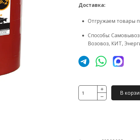
Доставка:
Отгружаем товары по
Способы: Самовывоз,
Возовоз, КИТ, Энерг
Количество
В корзи
товара
Смазка
многофункциональная
универсальная
TERRION
GREASE