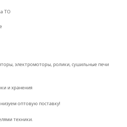
на ТО
е
торы, электромоторы, ролики, сушильные печи
ы
зки и хранения
анизуем оптовую поставку!
лями техники.