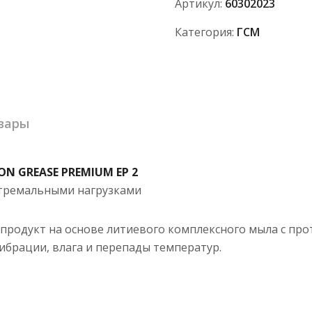
Артикул:
60302023
PREMIUM
EP
Категория:
ГСМ
2
(18кг/20л)
вары
N GREASE PREMIUM EP 2
стремальными нагрузками
родукт на основе литиевого комплексного мыла с про
вибрации, влага и перепады температур.