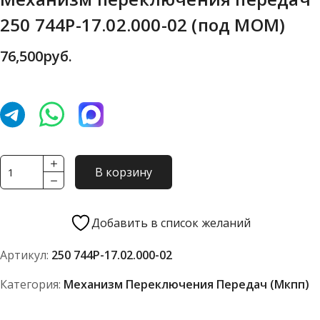
250 744Р-17.02.000-02 (под МОМ)
76,500
руб.
Количество
В корзину
товара
Механизм
переключения
Добавить в список желаний
передач
Артикул:
250 744Р-17.02.000-02
250
744Р-17.02.000-
Категория:
Механизм Переключения Передач (мкпп)
02
(под