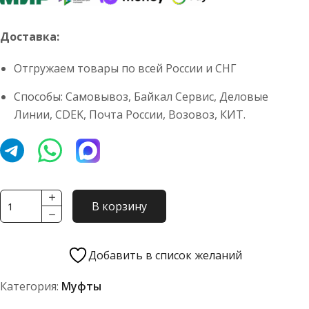
Доставка:
Отгружаем товары по всей России и СНГ
Способы: Самовывоз, Байкал Сервис, Деловые
Линии, CDEK, Почта России, Возовоз, КИТ.
Количество
В корзину
товара
Муфта
222
Добавить в список желаний
428-
Категория:
Муфты
17.01.027
АО