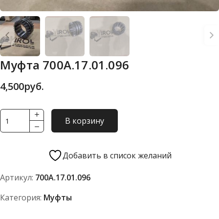
Муфта 700А.17.01.096
4,500
руб.
Количество
В корзину
товара
Муфта
700А.17.01.096
Добавить в список желаний
Артикул:
700А.17.01.096
Категория:
Муфты