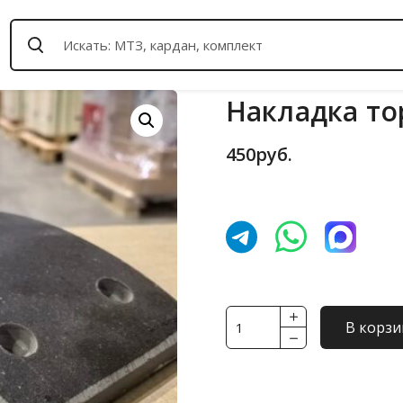
Накладка то
450
руб.
Количество
В корзи
товара
Накладка
тормозная