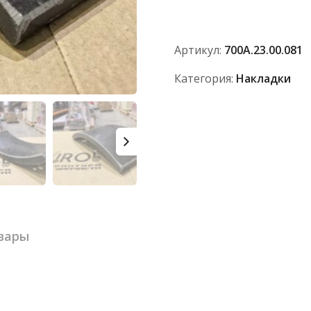
700А.23.00.081
Артикул:
700А.23.00.081
Категория:
Накладки
вары