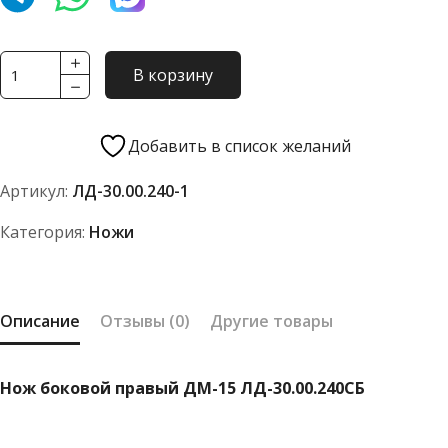
Количество
В корзину
товара
Нож
боковой
Добавить в список желаний
правый
Артикул:
ЛД-30.00.240-1
ДМ-15
ЛД-30.00.240СБ
Категория:
Ножи
Описание
Отзывы (0)
Другие товары
Нож боковой правый ДМ-15 ЛД-30.00.240СБ