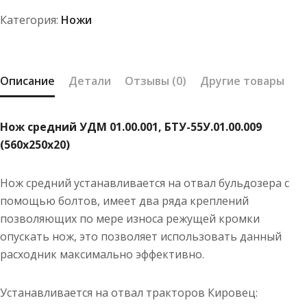
БТУ-55У.01.00.009
Категория:
Ножи
(560х250х20)
Описание
Детали
Отзывы (0)
Другие товары
Нож средний УДМ 01.00.001, БТУ-55У.01.00.009
(560х250х20)
Нож средний устанавливается на отвал бульдозера с
помощью болтов, имеет два ряда креплений
позволяющих по мере износа режущей кромки
опускать нож, это позволяет использовать данный
расходник максимально эффективно.
Устанавливается на отвал тракторов Кировец: