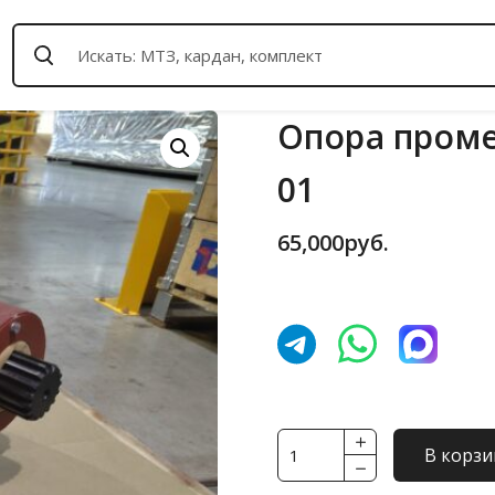
Опора проме
01
65,000
руб.
Количество
В корзи
товара