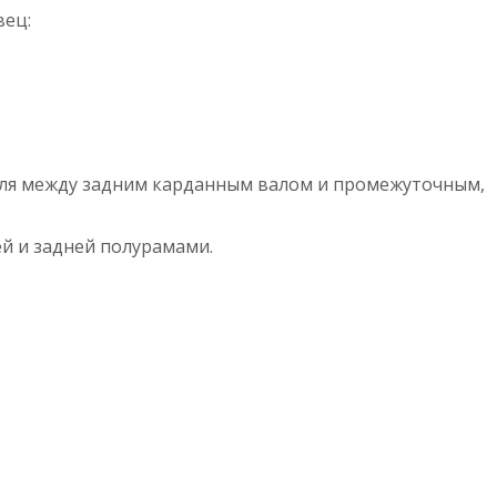
вец:
еля между задним карданным валом и промежуточным,
й и задней полурамами.