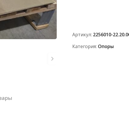
Опора
промежуточная
2256010-
22.20.000-
01
Артикул:
2256010-22.20.0
Категория:
Опоры
вары