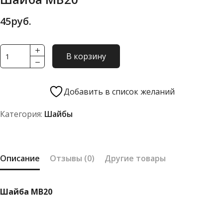
45
руб.
Количество
В корзину
товара
Шайба
МВ20
Добавить в список желаний
Категория:
Шайбы
Описание
Отзывы (0)
Другие товары
Шайба МВ20