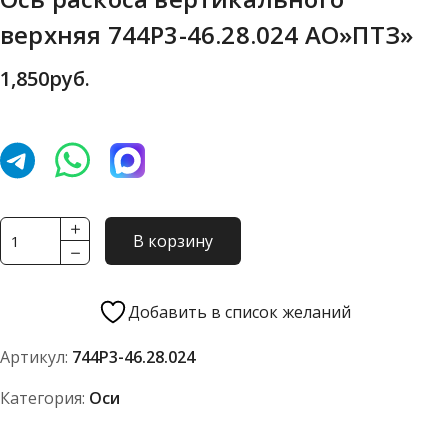
верхняя 744Р3-46.28.024 АО»ПТЗ»
1,850
руб.
Количество
В корзину
товара
Ось
раскоса
Добавить в список желаний
вертикального
Артикул:
744Р3-46.28.024
верхняя
744Р3-
Категория:
Оси
46.28.024
АО"ПТЗ"