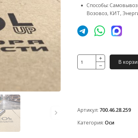
Способы: Самовывоз,
Возовоз, КИТ, Энерг
Количество
В корзи
товара
Ось
700.46.28.259
Артикул:
700.46.28.259
Категория:
Оси