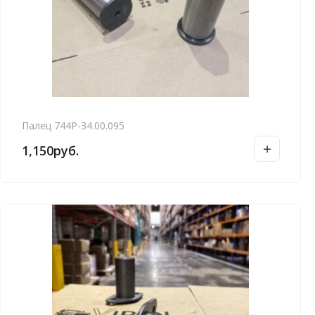
Палец 744Р-34.00.095
1,150
руб.