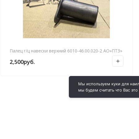
Палец г/ц навески верхний 6010-46.00.020-2 АО»ПТЗ»
2,500
руб.
Мы используем куки для наил
мы будем считать что Вас это