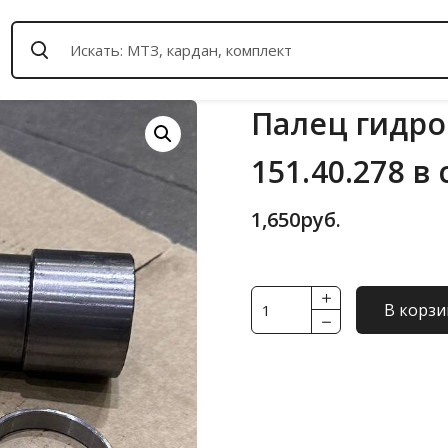
Палец гидро
151.40.278 в
1,650
руб.
Количество
В корзи
товара
Палец
гидроцилиндра
рулевого
151.40.278