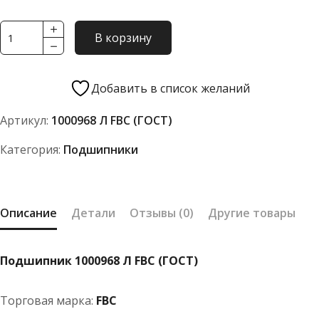
Количество
В корзину
товара
Подшипник
1000968
Добавить в список желаний
Л
Артикул:
1000968 Л FBC (ГОСТ)
FBC
(ГОСТ)
Категория:
Подшипники
Описание
Детали
Отзывы (0)
Другие товары
Подшипник 1000968 Л FBC (ГОСТ)
Торговая марка:
FBC