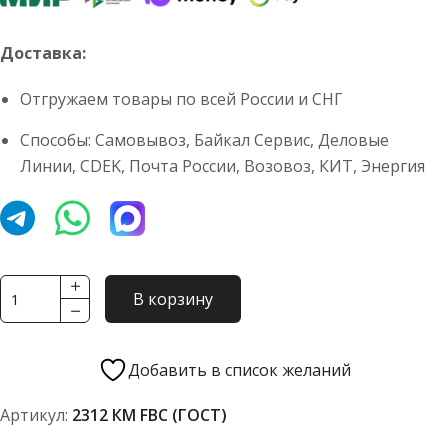
Доставка:
Отгружаем товары по всей России и СНГ
Способы: Самовывоз, Байкал Сервис, Деловые
Линии, CDEK, Почта России, Возовоз, КИТ, Энергия
Количество
В корзину
товара
Подшипник
2312
Добавить в список желаний
КМ
Артикул:
2312 КМ FBC (ГОСТ)
FBC
(ГОСТ)