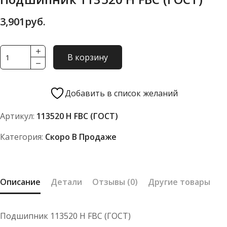
3,901
руб.
Количество
В корзину
товара
Подшипник
113520
Добавить в список желаний
Н
Артикул:
113520 Н FBC (ГОСТ)
FBC
(ГОСТ)
Категория:
Скоро В Продаже
Описание
Детали
Отзывы (0)
Другие товары
Подшипник 113520 Н FBC (ГОСТ)