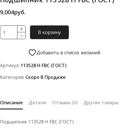
9,004
руб.
Количество
В корзину
товара
Подшипник
113528
Добавить в список желаний
Н
Артикул:
113528 Н FBC (ГОСТ)
FBC
(ГОСТ)
Категория:
Скоро В Продаже
Описание
Детали
Отзывы (0)
Другие товары
Подшипник 113528 Н FBC (ГОСТ)