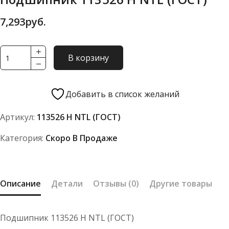
7,293
руб.
Количество
В корзину
товара
Подшипник
113526
Добавить в список желаний
Н
Артикул:
113526 Н NTL (ГОСТ)
NTL
(ГОСТ)
Категория:
Скоро В Продаже
Описание
Детали
Отзывы (0)
Другие товары
Подшипник 113526 Н NTL (ГОСТ)