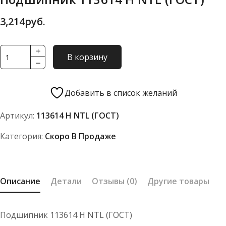
3,214
руб.
Количество
В корзину
товара
Подшипник
113614
Добавить в список желаний
Н
Артикул:
113614 Н NTL (ГОСТ)
NTL
(ГОСТ)
Категория:
Скоро В Продаже
Описание
Детали
Отзывы (0)
Другие товары
Подшипник 113614 Н NTL (ГОСТ)