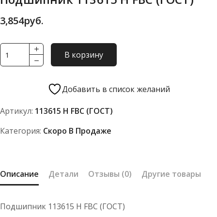
3,854
руб.
Количество
В корзину
товара
Подшипник
113615
Добавить в список желаний
Н
Артикул:
113615 Н FBC (ГОСТ)
FBC
(ГОСТ)
Категория:
Скоро В Продаже
Описание
Детали
Отзывы (0)
Другие товары
Подшипник 113615 Н FBC (ГОСТ)