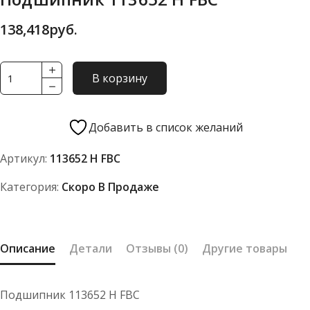
138,418
руб.
Количество
В корзину
товара
Подшипник
113652
Добавить в список желаний
Н
Артикул:
113652 Н FBC
FBC
Категория:
Скоро В Продаже
Описание
Детали
Отзывы (0)
Другие товары
Подшипник 113652 Н FBC