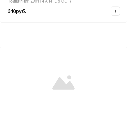
Подшипник 280114 А NTL (ГОСТ)
640
руб.