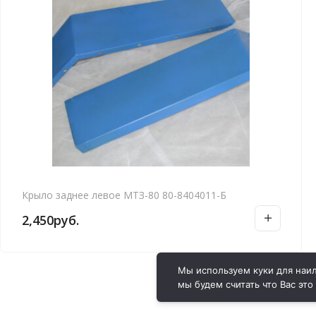
Крыло заднее левое МТЗ-80 80-8404011-Б
2,450
руб.
Мы используем куки для наил
мы будем считать что Вас это