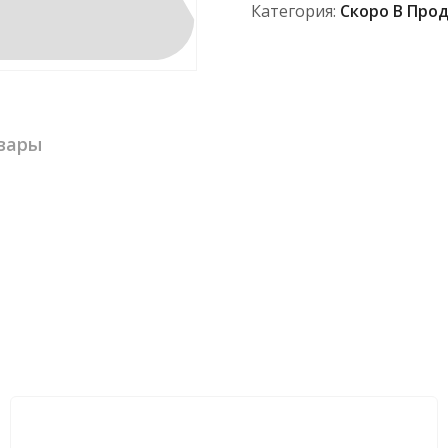
Категория:
Скоро В Про
вары