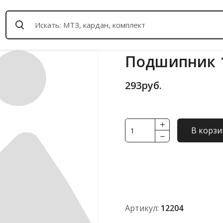
Подшипник 
293
руб.
Количество
В корзи
товара
Подшипник
12204
Артикул:
12204