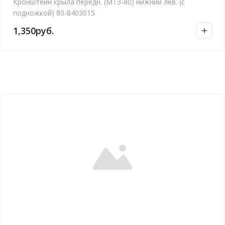
Кронштейн крыла передн. (МТЗ-80) нижний лев. (с
подножкой) 80-8403015
1,350
руб.