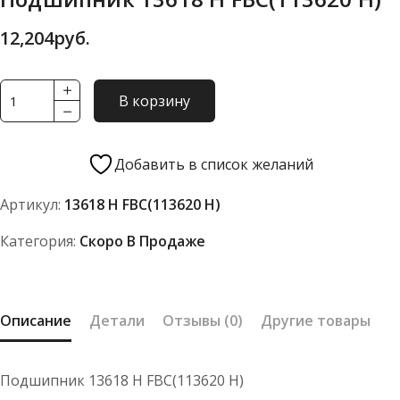
12,204
руб.
Количество
В корзину
товара
Подшипник
13618
Добавить в список желаний
Н
Артикул:
13618 Н FBC(113620 Н)
FBC(113620
Н)
Категория:
Скоро В Продаже
Описание
Детали
Отзывы (0)
Другие товары
Подшипник 13618 Н FBC(113620 Н)