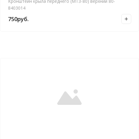
Кронштейн крыла переднего (МТЗ-80) верхний 80-
8403014
750
руб.