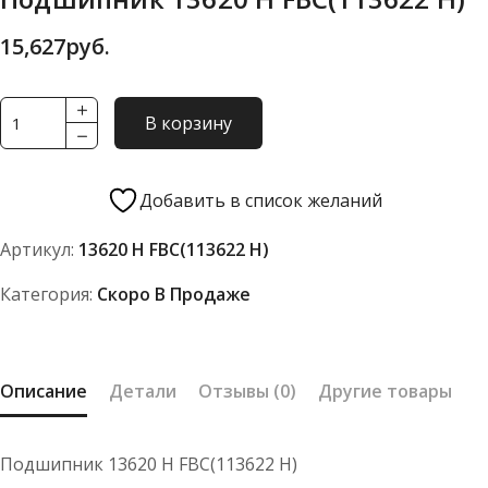
15,627
руб.
Количество
В корзину
товара
Подшипник
13620
Добавить в список желаний
Н
Артикул:
13620 Н FBC(113622 Н)
FBC(113622
Н)
Категория:
Скоро В Продаже
Описание
Детали
Отзывы (0)
Другие товары
Подшипник 13620 Н FBC(113622 Н)