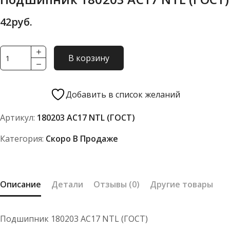
42
руб.
Количество
В корзину
товара
Подшипник
180203
Добавить в список желаний
АС17
Артикул:
180203 АС17 NTL (ГОСТ)
NTL
(ГОСТ)
Категория:
Скоро В Продаже
Описание
Детали
Отзывы (0)
Другие товары
Подшипник 180203 АС17 NTL (ГОСТ)