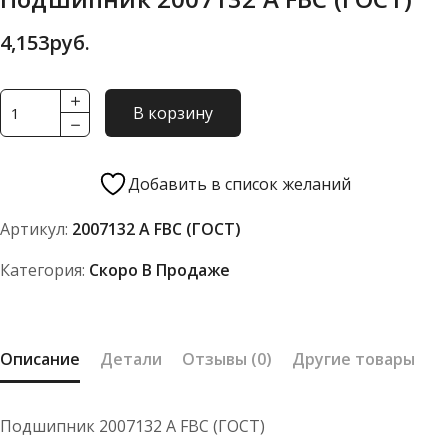
4,153
руб.
Количество
В корзину
товара
Подшипник
2007132
Добавить в список желаний
А
Артикул:
2007132 А FBC (ГОСТ)
FBC
(ГОСТ)
Категория:
Скоро В Продаже
Описание
Детали
Отзывы (0)
Другие товары
Подшипник 2007132 А FBC (ГОСТ)