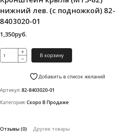
нижний лев. (с подножкой) 82-
8403020-01
1,350
руб.
Количество
В корзину
товара
Кронштейн
крыла
Добавить в список желаний
(МТЗ-82)
Артикул:
82-8403020-01
нижний
лев.
Категория:
Скоро В Продаже
(с
подножкой)
82-
Отзывы (0)
Другие товары
8403020-