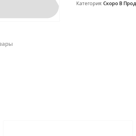
Категория:
Скоро В Про
вары