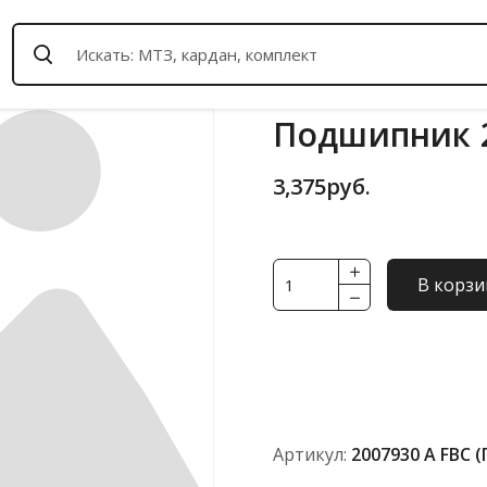
Подшипник 2
3,375
руб.
Количество
В корзи
товара
Подшипник
2007930
А
FBC
(ГОСТ)
Артикул:
2007930 А FBC 