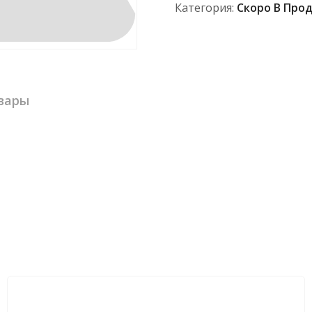
Категория:
Скоро В Про
вары