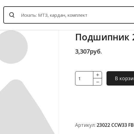
Подшипник 2
3,307
руб.
Количество
В корзи
товара
Подшипник
23022
CCW33
FBC
(ISO)
Артикул:
23022 CCW33 FB