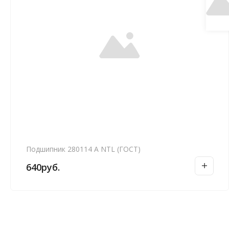
Подшипник 280114 А NTL (ГОСТ)
640
руб.