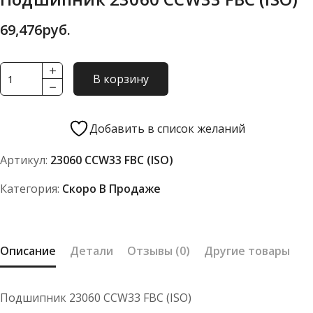
69,476
руб.
Количество
В корзину
товара
Подшипник
23060
Добавить в список желаний
CCW33
Артикул:
23060 CCW33 FBC (ISO)
FBC
(ISO)
Категория:
Скоро В Продаже
Описание
Детали
Отзывы (0)
Другие товары
Подшипник 23060 CCW33 FBC (ISO)