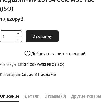
(ISO)
17,820
руб.
Количество
В корзину
товара
Подшипник
23134
Добавить в список желаний
CCK/W33
Артикул:
23134 CCK/W33 FBC (ISO)
FBC
(ISO)
Категория:
Скоро В Продаже
Описание
Детали
Отзывы (0)
Другие товары