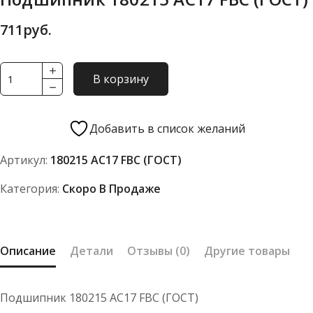
711
руб.
Количество
В корзину
товара
Подшипник
180215
Добавить в список желаний
АС17
Артикул:
180215 АС17 FBC (ГОСТ)
FBC
(ГОСТ)
Категория:
Скоро В Продаже
Описание
Детали
Отзывы (0)
Другие товары
Подшипник 180215 АС17 FBC (ГОСТ)