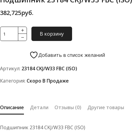
382,725
руб.
Количество
В корзину
товара
Подшипник
23184
Добавить в список желаний
CKJ/W33
Артикул:
23184 CKJ/W33 FBC (ISO)
FBC
(ISO)
Категория:
Скоро В Продаже
Описание
Детали
Отзывы (0)
Другие товары
Подшипник 23184 CKJ/W33 FBC (ISO)