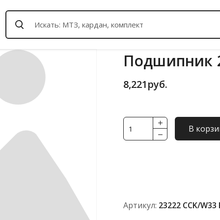
Подшипник 2
8,221
руб.
Количество
В корзи
товара
Подшипник
23222
CCK/W33
FBC
(ISO)
Артикул:
23222 CCK/W33 