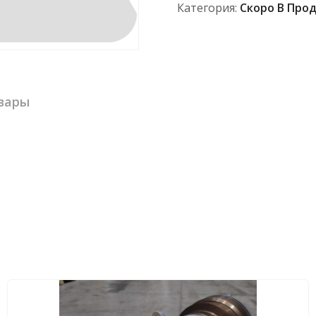
Категория:
Скоро В Про
вары